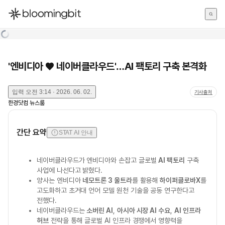
한국어
English
日本語
'엔비디아 ♥ 네이버클라우드'…AI 팩토리 구축 본격화
입력
오전 3:14 · 2026. 06. 02.
기사출처
한경닷컴 뉴스룸
간단 요약
STAT AI 안내
네이버클라우드가 엔비디아와 손잡고 글로벌
AI 팩토리
구축
사업에 나선다고 밝혔다.
양사는 엔비디아
네모트론 3 울트라
를 활용해
하이퍼클로바X
를
고도화하고 초거대 언어 모델 원천 기술을 공동 연구한다고
전했다.
네이버클라우드는
소버린 AI
,
아시아 시장 AI 수요
,
AI 인프라
허브
전략을 통해 글로벌 AI 인프라 경쟁에서 영향력을