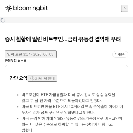
한국어
English
日本語
증시 활황에 밀린 비트코인…금리·유동성 겹악재 우려
입력
오전 3:17 · 2026. 06. 03.
기사출처
한경닷컴 뉴스룸
간단 요약
STAT AI 안내
비트코인이
ETF 자금유출
과 미국 증시 강세로 상승 동력을
잃고 두 달 전 가격 수준으로 되돌아갔다고 전했다.
미국
비트코인 현물 ETF
에서 10거래일 연속
순유출
이 이어지며
투자심리가
공포
구간으로 악화됐다고 밝혔다.
미국
금리 인하 기대
약화와
유동성 감소
가능성으로 비트코인이
훨씬 더 낮은 수준으로
하락
할 수 있다는 전망이 나왔다고
밝혔다.