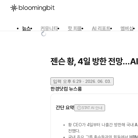
뉴스
커뮤니티
핫 피플
AI 리포트
멤버십
한국어
English
日本語
젠슨 황, 4일 방한 전망…A
입력
오후 6:29 · 2026. 06. 03.
한경닷컴 뉴스룸
간단 요약
STAT AI 안내
황 CEO가 4일부터 나흘간 방한해 국내
A
전했다.
국내 주요 그룹 총수들과의 회동에서
HB