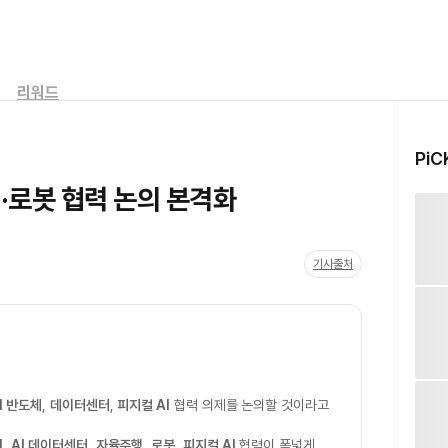
리워드
PiC
I·로봇 협력 논의 본격화
기사출처
I 반도체
,
데이터센터
,
피지컬 AI
협력 의제를 논의할 것이라고
M
,
AI 데이터센터
,
자율주행
,
로봇
,
피지컬 AI
협력이 폭넓게