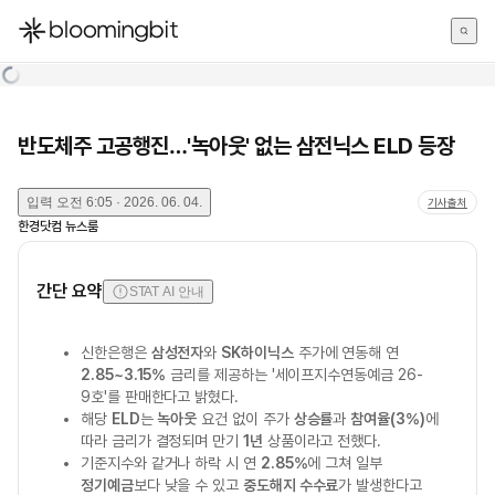
한국어
English
日本語
반도체주 고공행진…'녹아웃' 없는 삼전닉스 ELD 등장
입력
오전 6:05 · 2026. 06. 04.
기사출처
한경닷컴 뉴스룸
간단 요약
STAT AI 안내
신한은행은
삼성전자
와
SK하이닉스
주가에 연동해 연
2.85~3.15%
금리를 제공하는 '세이프지수연동예금 26-
9호'를 판매한다고 밝혔다.
해당
ELD
는
녹아웃
요건 없이 주가
상승률
과
참여율(3%)
에
따라 금리가 결정되며 만기
1년
상품이라고 전했다.
기준지수와 같거나 하락 시 연
2.85%
에 그쳐 일부
정기예금
보다 낮을 수 있고
중도해지 수수료
가 발생한다고