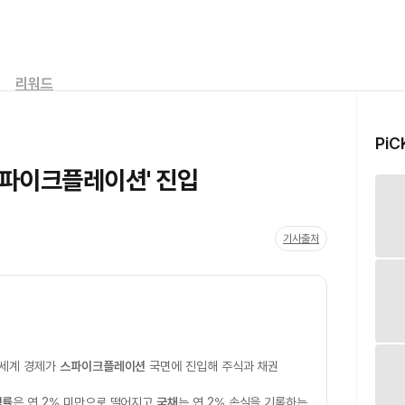
리워드
PiC
스파이크플레이션' 진입
기사출처
 세계 경제가
스파이크플레이션
국면에 진입해 주식과 채권
익률
은 연 2% 미만으로 떨어지고
국채
는 연 2% 손실을 기록하는