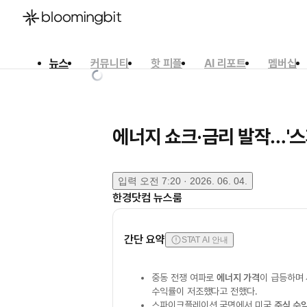
뉴스
커뮤니티
핫 피플
AI 리포트
멤버십
한국어
English
日本語
에너지 쇼크·금리 발작…'
입력
오전 7:20 · 2026. 06. 04.
한경닷컴 뉴스룸
간단 요약
STAT AI 안내
중동 전쟁 여파로
에너지 가격
이 급등하며
수익률이 저조했다고 전했다.
스파이크플레이션 국면에서 미국
주식 수