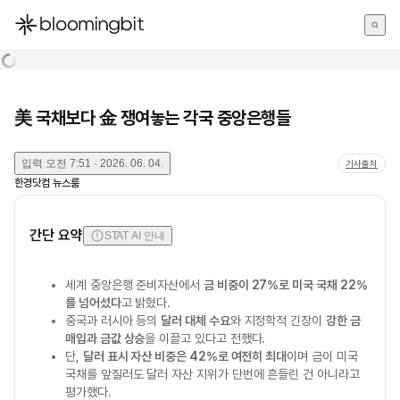
한국어
English
日本語
美 국채보다 金 쟁여놓는 각국 중앙은행들
입력
오전 7:51 · 2026. 06. 04.
기사출처
한경닷컴 뉴스룸
간단 요약
STAT AI 안내
세계 중앙은행 준비자산에서
금 비중이 27%로 미국 국채 22%
를 넘어섰다
고 밝혔다.
중국과 러시아 등의
달러 대체 수요
와 지정학적 긴장이
강한 금
매입과 금값 상승
을 이끌고 있다고 전했다.
단,
달러 표시 자산 비중은 42%로 여전히 최대
이며 금이 미국
국채를 앞질러도 달러 자산 지위가 단번에 흔들린 건 아니라고
평가했다.