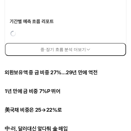
기간별 예측 흐름 리포트
중·장기 흐름 분석 더보기
외환보유액 중 금 비중 27%…29년 만에 역전
1년 만에 금 비중 7%P 뛰어
美국채 비중은 25→22%로
中·러, 달러대신 앞다퉈 金 매입