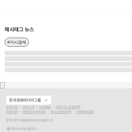
해시태그 뉴스
#거시경제
한국경제미디어그룹
공지사항
기자소개
인재채용
커뮤니티 운영정책
이용약관
개인정보처리방침
청소년보호정책
언론윤리강령
문의사항
help@bloomingbit.io