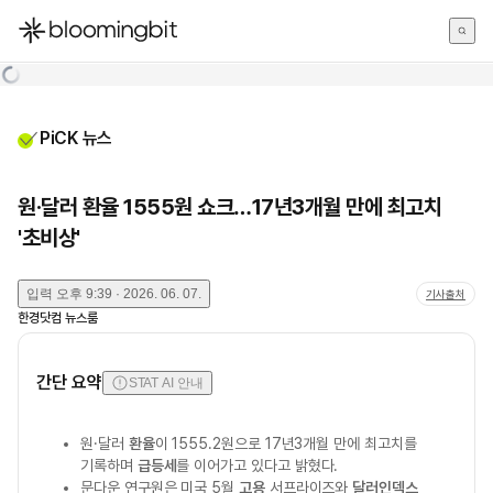
한국어
English
日本語
PiCK 뉴스
원·달러 환율 1555원 쇼크…17년3개월 만에 최고치
'초비상'
입력
오후 9:39 · 2026. 06. 07.
기사출처
한경닷컴 뉴스룸
간단 요약
STAT AI 안내
원·달러
환율
이 1555.2원으로 17년3개월 만에 최고치를
기록하며
급등세
를 이어가고 있다고 밝혔다.
문다운 연구원은 미국 5월
고용
서프라이즈와
달러인덱스