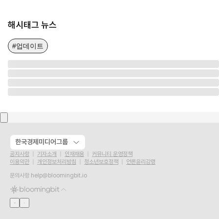
해시태그 뉴스
#업데이트
한국경제미디어그룹
공지사항
기자소개
인재채용
커뮤니티 운영정책
이용약관
개인정보처리방침
청소년보호정책
언론윤리강령
문의사항
help@bloomingbit.io