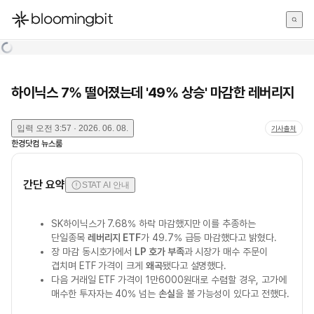
한국어
English
日本語
하이닉스 7% 떨어졌는데 '49% 상승' 마감한 레버리지
입력
오전 3:57 · 2026. 06. 08.
기사출처
한경닷컴 뉴스룸
간단 요약
STAT AI 안내
SK하이닉스가 7.68% 하락 마감했지만 이를 추종하는
단일종목
레버리지 ETF
가 49.7% 급등 마감했다고 밝혔다.
장 마감 동시호가에서
LP 호가 부족
과 시장가 매수 주문이
겹치며 ETF 가격이 크게
왜곡
됐다고 설명했다.
다음 거래일 ETF 가격이 1만6000원대로 수렴할 경우, 고가에
매수한 투자자는 40% 넘는
손실
을 볼 가능성이 있다고 전했다.