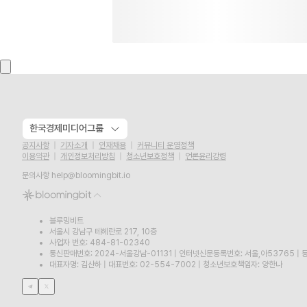
한국경제미디어그룹
공지사항
기자소개
인재채용
커뮤니티 운영정책
이용약관
개인정보처리방침
청소년보호정책
언론윤리강령
문의사항
help@bloomingbit.io
블루밍비트
서울시 강남구 테헤란로 217, 10층
사업자 번호: 484-81-02340
통신판매번호: 2024-서울강남-01131
|
인터넷신문등록번호: 서울,아53765
|
등
대표자명: 김산하
|
대표번호: 02-554-7002
|
청소년보호책임자: 양한나