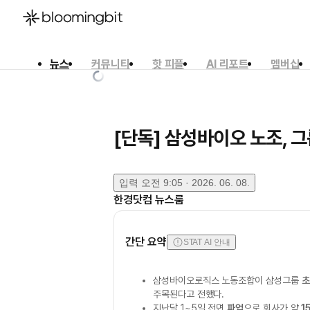
뉴스
커뮤니티
핫 피플
AI 리포트
멤버십
한국어
English
日本語
[단독] 삼성바이오 노조, 
입력
오전 9:05 · 2026. 06. 08.
한경닷컴 뉴스룸
간단 요약
STAT AI 안내
삼성바이오로직스 노동조합이 삼성그룹
초
주목된다고 전했다.
지난달 1~5일 전면
파업
으로 회사가 약
1