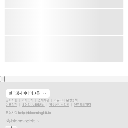
한국경제미디어그룹
공지사항
기자소개
인재채용
커뮤니티 운영정책
이용약관
개인정보처리방침
청소년보호정책
언론윤리강령
문의사항
help@bloomingbit.io