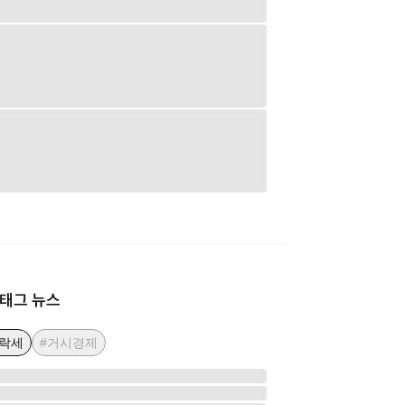
태그 뉴스
하락세
#거시경제