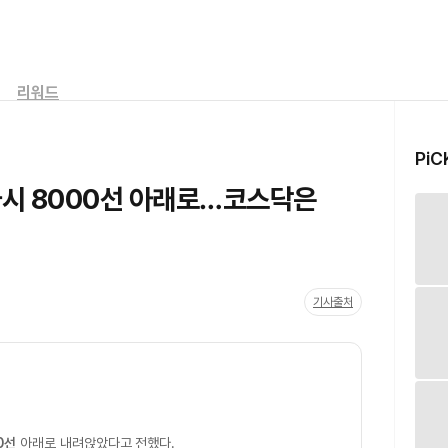
리워드
PiC
다시 8000선 아래로…코스닥은
기사출처
0선
아래로 내려앉았다고 전했다.