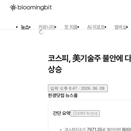
뉴스
커뮤니티
핫 피플
AI 리포트
멤버십
한국어
English
日本語
코스피, 美기술주 불안에 
상승
입력
오후 8:47 · 2026. 06. 09.
한경닷컴 뉴스룸
간단 요약
STAT AI 안내
코스피지수가
7971.35
로 떨어지며
800