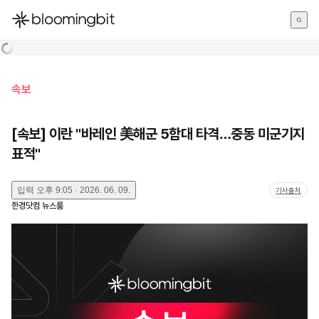
한국어
English
日本語
속보
[속보] 이란 "바레인 美해군 5함대 타격…중동 미군기지
표적"
입력
오후 9:05 · 2026. 06. 09.
기사출처
한경닷컴 뉴스룸