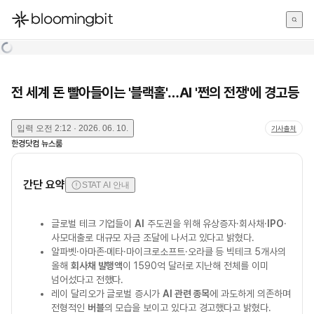
한국어
English
日本語
전 세계 돈 빨아들이는 '블랙홀'…AI '쩐의 전쟁'에 경고등
입력
오전 2:12 · 2026. 06. 10.
기사출처
한경닷컴 뉴스룸
간단 요약
STAT AI 안내
글로벌 테크 기업들이
AI
주도권을 위해 유상증자·회사채·
IPO
·
사모대출로 대규모 자금 조달에 나서고 있다고 밝혔다.
알파벳·아마존·메타·마이크로소프트·오라클 등 빅테크 5개사의
올해
회사채 발행액
이 1590억 달러로 지난해 전체를 이미
넘어섰다고 전했다.
레이 달리오가 글로벌 증시가
AI 관련 종목
에 과도하게 의존하며
전형적인
버블
의 모습을 보이고 있다고 경고했다고 밝혔다.