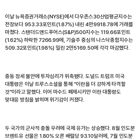
이날 뉴욕증권거래소(NYSE)에서 다우존스30산업평균지수는
전장보다 953.33포인트(1.87%) 내린 4만9918.78에 거래를
마쳤다. 스탠더드앤드푸어스(S&P)500지수는 119.66포인트
(1.62%) 하락한 7266.99에, 기술주 중심의 나스닥종합지수는
509.32포인트(1.98%) 밀린 2만5169.50에 각각 마감했다.
중동 정세 불안에 투자심리가 위축됐다. 도널드 트럼프 미국
대통령은 이날 트루스소셜을 통해 "이란을 더 강하게 타격할
것"이라고 말했다. 이어 마수드 페제시키안 이란 대통령도
맞대응 방침을 밝히며 위기감이 커졌다.
두 국가의 군사적 충돌 우려에 국제 유가는 상승했다. 8월 인도분
브렌트유 선물은 1.80% 오른 배럴당 93.10달러에, 7월 인도분