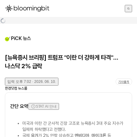
한국어
English
日本語
PiCK 뉴스
[뉴욕증시 브리핑] 트럼프 "이란 더 강하게 타격"…
나스닥 2% 급락
입력
오후 7:02 · 2026. 06. 10.
기사출처
한경닷컴 뉴스룸
간단 요약
STAT AI 안내
미국과 이란 간 군사적 긴장 고조로 뉴욕증시 3대 주요 지수가
일제히 하락했다고 전했다.
국제
유가
가 2% 안팎 상승하고
엔비디아
,
마이크론
등