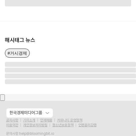
해시태그 뉴스
#거시경제
한국경제미디어그룹
공지사항
기자소개
인재채용
커뮤니티 운영정책
이용약관
개인정보처리방침
청소년보호정책
언론윤리강령
문의사항
help@bloomingbit.io