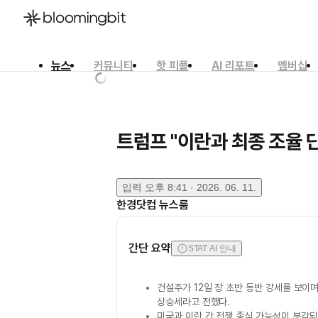
뉴스
커뮤니티
핫 피플
AI 리포트
멤버십
한국어
English
日本語
트럼프 "이란과 최종 조율 
입력
오후 8:41 · 2026. 06. 11.
한경닷컴 뉴스룸
간단 요약
STAT AI 안내
건설주가 12일 장 초반 동반 강세를 보이
상승세라고 전했다.
미국과 이란 간 전쟁 종식 가능성이 부각