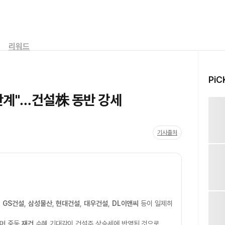
리워드
PiC
단계"…건설株 동반 강세
기사출처
며
GS건설
,
삼성물산
,
현대건설
,
대우건설
,
DL이앤씨
등이 일제히
되며 중동
재건
수혜 기대감이 건설주 상승세에 반영된 것으로