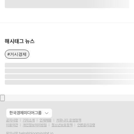
해시태그 뉴스
#거시경제
한국경제미디어그룹
공지사항
기자소개
인재채용
커뮤니티 운영정책
이용약관
개인정보처리방침
청소년보호정책
언론윤리강령
문의사항
help@bloomingbit.io