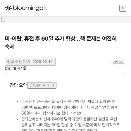
한국어
English
日本語
미-이란, 휴전 후 60일 추가 협상…핵 문제는 여전히
숙제
입력
오전 2:15 · 2026. 06. 15.
기사출처
한경닷컴 뉴스룸
간단 요약
STAT AI 안내
미국과 이란은 종전을 골자로 한 양해각서 체결에 합의했지만
이란 핵 프로그램
과
대이란 경제 제재
에 대한 해결 방안을 향후
60일간 추가 협상하기로 했다고 전했다.
합의안에는 이란이
240억 달러 규모의 동결자산
절반을 우선
돌려받고 나머지는 60일 협상 중 이행 수준에 따라 단계적으로
해제하는
행동 대 행동 원칙
이 관측된다고 밝혔다.