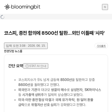
한국어
English
日本語
코스피, 종전 합의에 8500선 탈환…외인 이틀째 '사자'
입력
오전 3:08 · 2026. 06. 15.
기사출처
한경닷컴 뉴스룸
간단 요약
STAT AI 안내
코스피지수가 5% 넘게 급등해
8500선
을 탈환하고 장중
8600선
을 돌파했다고 전했다.
외국인
과
기관
의 대규모
쌍끌이 매수
로
삼성전자
,
SK하이닉스
등
시가총액 상위주
가 일제히 상승했다고 밝혔다.
미국·이란 종전 협상 타결
과
국제 유가 하락
,
원·달러 환율
급락
으로
위험자산 선호 심리
가 강화됐다고 전했다.