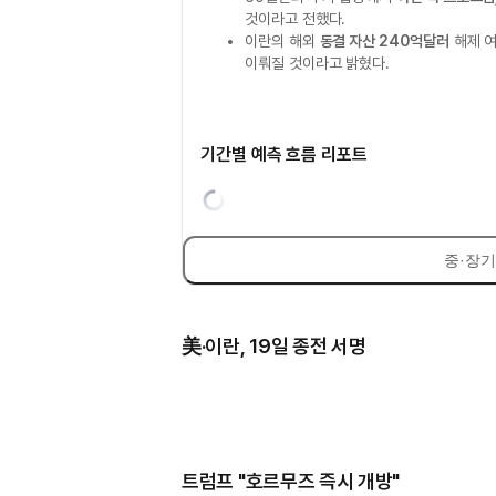
것이라고 전했다.
이란의 해외
동결 자산 240억달러
해제 여
이뤄질 것이라고 밝혔다.
기간별 예측 흐름 리포트
중·장기
美·이란, 19일 종전 서명
트럼프 "호르무즈 즉시 개방"