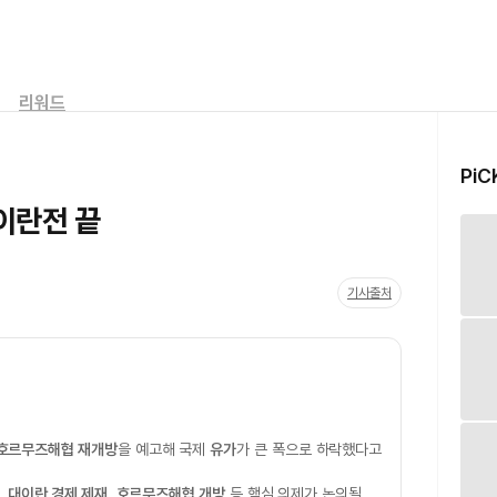
리워드
PiC
이란전 끝
기사출처
호르무즈해협 재개방
을 예고해 국제
유가
가 큰 폭으로 하락했다고
,
대이란 경제 제재
,
호르무즈해협 개방
등 핵심 의제가 논의될