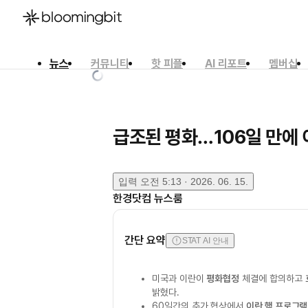
뉴스
커뮤니티
핫 피플
AI 리포트
멤버십
한국어
English
日本語
급조된 평화…106일 만에 
입력
오전 5:13 · 2026. 06. 15.
한경닷컴 뉴스룸
간단 요약
STAT AI 안내
미국과 이란이
평화협정
체결에 합의하고
밝혔다.
60일간의 추가 협상에서
이란 핵 프로그램