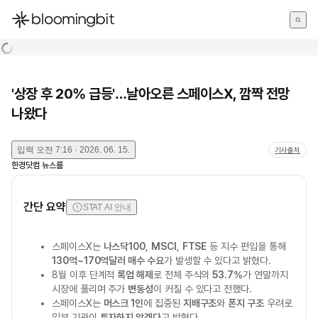
한국어
English
日本語
'상장 후 20% 급등'…날아오른 스페이스X, 깜짝 전망
나왔다
입력
오전 7:16 · 2026. 06. 15.
기사출처
한경닷컴 뉴스룸
간단 요약
STAT AI 안내
스페이스X는
나스닥100
,
MSCI
,
FTSE
등 지수 편입을 통해
130억~170억달러 매수 수요
가 발생할 수 있다고 밝혔다.
8월 이후 단계적
록업 해제
로 전체 주식의
53.7%
가 연말까지
시장에 풀리며 주가
변동성
이 커질 수 있다고 전했다.
스페이스X는
머스크 1인
에 집중된
지배구조
와
폰지 구조
우려로
일부 기관이
투자하지 않겠다
고 밝혔다.