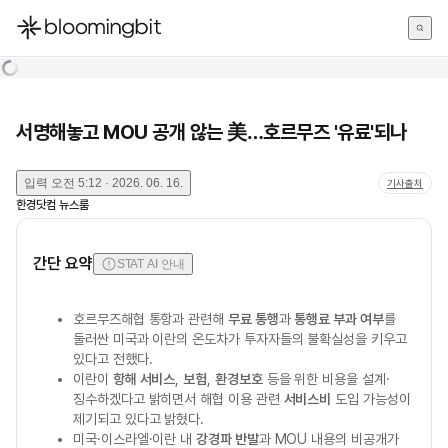
한국어
English
日本語
서명해놓고 MOU 공개 않는 美…호르무즈 '유료'되나
입력
오전 5:12 · 2026. 06. 16.
기사출처
한경닷컴 뉴스룸
간단 요약
STAT AI 안내
호르무즈해협 통항과 관련해
무료 통행
과
통행료 부과 여부
를
둘러싼 미국과 이란의 온도차가 투자자들의 불확실성을 키우고
있다고 전했다.
이란이
항해 서비스
,
보험
,
환경보호
등을 위한 비용을 설계·
징수하겠다고 밝히면서 해협 이용 관련
서비스비
도입 가능성이
제기되고 있다고 밝혔다.
미국·이스라엘·이란 내
강경파 반발
과 MOU 내용의 비공개가