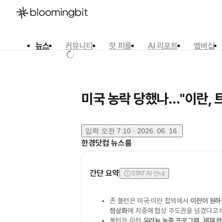
뉴스
커뮤니티
핫 피플
AI 리포트
멤버십
한국어
English
日本語
미국 농락 당했나…"이란, 트
입력
오전 7:10 · 2026. 06. 16.
한경닷컴 뉴스룸
간단 요약
STAT AI 안내
존 볼턴은 미국·이란 합의에서
이란이 원하
정상화
에 치중해 협상 주도권을 넘겼다고 
볼턴은 이란
우라늄 농축 프로그램
,
제재 