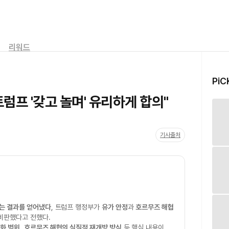
리워드
PiC
럼프 '갖고 놀며' 유리하게 합의"
기사출처
는 결과를 얻어냈다
, 트럼프 행정부가
유가 안정
과
호르무즈 해협
비판했다고 전했다.
완화 범위
,
호르무즈 해협의 실질적 재개방 방식
등 핵심 내용이