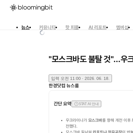
뉴스
커뮤니티
핫 피플
AI 리포트
멤버십
한국어
English
日本語
"모스크바도 불탈 것"…우크
입력
오전 11:00 · 2026. 06. 18.
한경닷컴 뉴스룸
간단 요약
STAT AI 안내
우크라이나가
모스크바
를 향해 개전 이후
전했다.
모스크바 동남부
카포트냐 정유공장
이 반