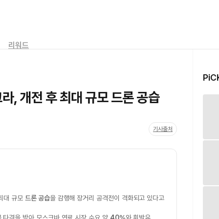
리워드
PiC
라, 개전 후 최대 규모 드론 공습
기사출처
 최대 규모
드론 공습
을 감행해 장거리 공격전이 격화되고 있다고
복 타격을 받아 모스크바 연료 시장 수요 약
40%
와 휘발유