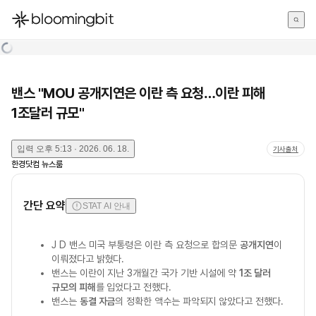
한국어
English
日本語
밴스 "MOU 공개지연은 이란 측 요청…이란 피해
1조달러 규모"
입력
오후 5:13 · 2026. 06. 18.
기사출처
한경닷컴 뉴스룸
간단 요약
STAT AI 안내
J D 밴스 미국 부통령은 이란 측 요청으로 합의문
공개지연
이
이뤄졌다고 밝혔다.
밴스는 이란이 지난 3개월간 국가 기반 시설에 약
1조 달러
규모의 피해
를 입었다고 전했다.
밴스는
동결 자금
의 정확한 액수는 파악되지 않았다고 전했다.