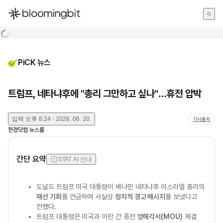
한국어
English
日本語
PiCK 뉴스
트럼프, 네타냐후에 "총리 그만하고 싶나"…휴전 압박
입력
오후 8:24 · 2026. 06. 20.
기사출처
한경닷컴 뉴스룸
간단 요약
STAT AI 안내
도널드 트럼프 미국 대통령이 베냐민 네타냐후 이스라엘 총리의
재선 기회
를 언급하며 사실상
정치적 경고 메시지
를 보냈다고
전했다.
트럼프 대통령은 미국과 이란 간 종전
양해각서(MOU)
체결