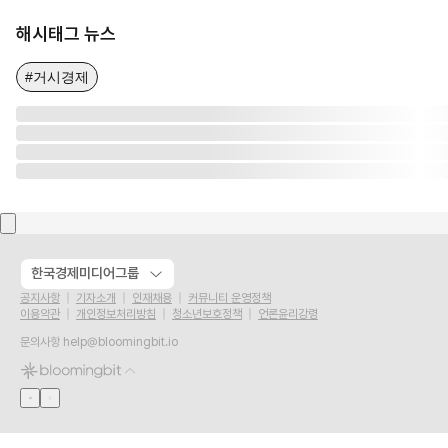
해시태그 뉴스
#거시경제
한국경제미디어그룹
공지사항
기자소개
인재채용
커뮤니티 운영정책
이용약관
개인정보처리방침
청소년보호정책
언론윤리강령
문의사항
help@bloomingbit.io