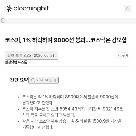
한국어
English
日本語
코스피, 1% 하락하며 9000선 붕괴…코스닥은 강보합
입력
오후 8:35 · 2026. 06. 21.
기사출처
한경닷컴 뉴스룸
간단 요약
STAT AI 안내
코스피는 약
1% 하락
하며
8900대
에서 출발해
9000선
이
붕괴됐다고 전했다.
코스피 지수는 장 초반
8954.43
까지 내려간 뒤
9021.49
로
하락 폭을 줄이고 있다고 밝혔다.
같은 시각
코스닥 지수 상승
과
원·달러 환율 1530.9원
개장을
기록했다고 전했다.