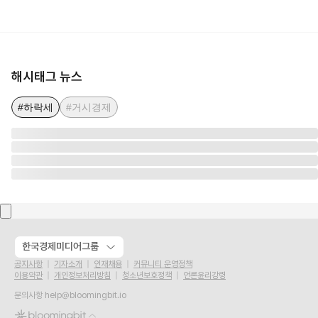
해시태그 뉴스
#하락세
#거시경제
한국경제미디어그룹
공지사항
기자소개
인재채용
커뮤니티 운영정책
이용약관
개인정보처리방침
청소년보호정책
언론윤리강령
문의사항
help@bloomingbit.io