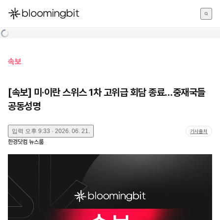
한국어
English
日本語
속보
[속보] 미·이란 스위스 1차 고위급 회담 종료…중재국들
공동성명
입력
오후 9:33 · 2026. 06. 21.
기사출처
한경닷컴 뉴스룸