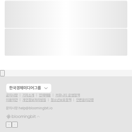
한국경제미디어그룹
공지사항
기자소개
인재채용
커뮤니티 운영정책
이용약관
개인정보처리방침
청소년보호정책
언론윤리강령
문의사항
help@bloomingbit.io