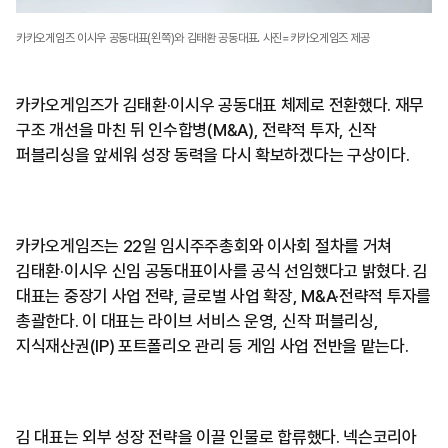
카카오게임즈 이시우 공동대표(왼쪽)와 김태환 공동대표. 사진=카카오게임즈 제공
카카오게임즈가 김태환·이시우 공동대표 체제로 전환했다. 재무
구조 개선을 마친 뒤 인수합병(M&A), 전략적 투자, 신작
퍼블리싱을 앞세워 성장 동력을 다시 확보하겠다는 구상이다.
카카오게임즈는 22일 임시주주총회와 이사회 절차를 거쳐
김태환·이시우 신임 공동대표이사를 공식 선임했다고 밝혔다. 김
대표는 중장기 사업 전략, 글로벌 사업 확장, M&A·전략적 투자를
총괄한다. 이 대표는 라이브 서비스 운영, 신작 퍼블리싱,
지식재산권(IP) 포트폴리오 관리 등 게임 사업 전반을 맡는다.
김 대표는 외부 성장 전략을 이끌 인물로 합류했다. 넥슨코리아