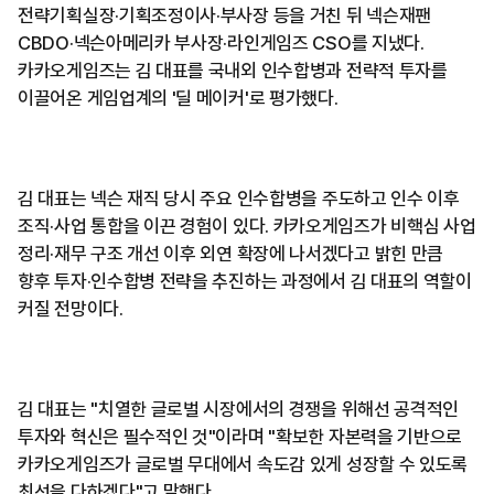
전략기획실장·기획조정이사·부사장 등을 거친 뒤 넥슨재팬
CBDO·넥슨아메리카 부사장·라인게임즈 CSO를 지냈다.
카카오게임즈는 김 대표를 국내외 인수합병과 전략적 투자를
이끌어온 게임업계의 '딜 메이커'로 평가했다.
김 대표는 넥슨 재직 당시 주요 인수합병을 주도하고 인수 이후
조직·사업 통합을 이끈 경험이 있다. 카카오게임즈가 비핵심 사업
정리·재무 구조 개선 이후 외연 확장에 나서겠다고 밝힌 만큼
향후 투자·인수합병 전략을 추진하는 과정에서 김 대표의 역할이
커질 전망이다.
김 대표는 "치열한 글로벌 시장에서의 경쟁을 위해선 공격적인
투자와 혁신은 필수적인 것"이라며 "확보한 자본력을 기반으로
카카오게임즈가 글로벌 무대에서 속도감 있게 성장할 수 있도록
최선을 다하겠다"고 말했다.