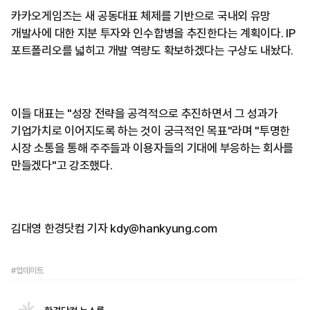
카카오게임즈는 새 공동대표 체제를 기반으로 국내외 유망
개발사에 대한 지분 투자와 인수합병을 추진한다는 계획이다. IP
포트폴리오를 넓히고 개발 역량도 확보하겠다는 구상도 내놨다.
이들 대표는 "성장 전략을 공격적으로 추진하면서 그 성과가
기업가치로 이어지도록 하는 것이 궁극적인 목표"라며 "투명한
시장 소통을 통해 주주들과 이용자들의 기대에 부응하는 회사를
만들겠다"고 강조했다.
김대영 한경닷컴 기자 kdy@hankyung.com
#업데이트