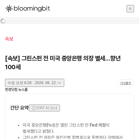
한국어
English
日本語
속보
[속보] 그린스펀 전 미국 중앙은행 의장 별세…향년
100세
수정
오전 8:28 · 2026. 06. 22.
기사출처
한경닷컴 뉴스룸
간단 요약
STAT AI 안내
미국 중앙은행(Fed)은 앨런 그린스펀 전
Fed 의장
이
별세했다고 밝혔다.
그린스펀 전 의장은 파킨슨병 합병증으로 투병하다 자택에서