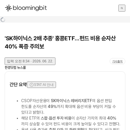
한국어
English
日本語
'SK하이닉스 2배 추종' 홍콩ETF…펀드 비용 순자산
40% 폭증 주의보
입력
오전 8:34 · 2026. 06. 22.
기사출처
한경닷컴 뉴스룸
간단 요약
STAT AI 안내
CSOP자산운용이
SK하이닉스 레버리지ETF
의 옵션 편입
한도를 순자산의
49%
까지 확대해 옵션 비용 부담이 커질 수
있다고 밝혔다.
해당 ETF의
스왑·옵션 투자 비용
이 순자산 가치의 최대
40%
까지 상승할 수 있어 펀드 비용이 크게 높아질 수 있다고 전했다.
옵션 사용 증가로
추적 오차
및
하락 위험
이 확대되고, 신규 펀드