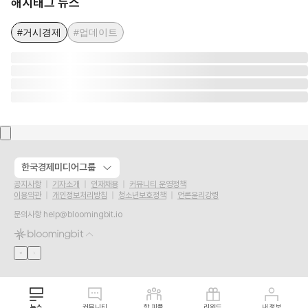
해시태그 뉴스
#거시경제
#업데이트
한국경제미디어그룹
공지사항
기자소개
인재채용
커뮤니티 운영정책
이용약관
개인정보처리방침
청소년보호정책
언론윤리강령
문의사항
help@bloomingbit.io
뉴스
커뮤니티
핫 피플
리워드
내 정보