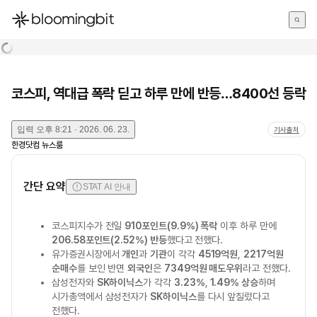
한국어
English
日本語
코스피, 역대급 폭락 딛고 하루 만에 반등…8400선 등락
입력
오후 8:21 · 2026. 06. 23.
기사출처
한경닷컴 뉴스룸
간단 요약
STAT AI 안내
코스피지수가 전일
910포인트(9.9%) 폭락
이후 하루 만에
206.58포인트(2.52%) 반등
했다고 전했다.
유가증권시장에서
개인
과
기관
이 각각
4519억원
,
2217억원
순매수
를 보인 반면
외국인
은
7349억원 매도우위
라고 전했다.
삼성전자와
SK하이닉스
가 각각
3.23%
,
1.49% 상승
하며
시가총액에서 삼성전자가
SK하이닉스
를 다시 앞질렀다고
전했다.