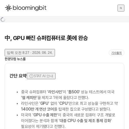
한국어
English
日本語
中, GPU 빠진 슈퍼컴퓨터로 美에 완승
입력
오전 8:27 · 2026. 06. 24.
기사출처
한경닷컴 뉴스룸
간단 요약
STAT AI 안내
중국 슈퍼컴퓨터 '
라인샤인
'이 '
톱500
' 성능 테스트에서 미국
'
엘 캐피탄
'을 제치고 1위에 올랐다고 전했다.
라인샤인은 '
GPU
' 없이 '
CPU
'만으로 최고 성능을 구현하고 약
1400만 개 연산 코어
를 탑재한 칩으로 구성됐다고 밝혔다.
미국의 '
GPU 수출 제한
'이 중국의 새로운 컴퓨터 구조 개발로
이어졌다는 분석과 함께 '
대중 CPU 수출 및 제조 통제 강화
'
필요성이 제기됐다고 전했다.