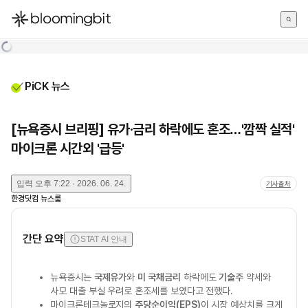
한국어
English
日本語
PiCK 뉴스
[뉴욕증시 브리핑] 유가·금리 하락에도 혼조…'깜짝 실적'
마이크론 시간외 '급등'
입력
오후 7:22 · 2026. 06. 24.
기사출처
한경닷컴 뉴스룸
간단 요약
STAT AI 안내
뉴욕증시는
국제유가
와
미 국채금리
하락에도
기술주
약세와
사모 대출 부실 우려로 혼조세를 보였다고 전했다.
마이크론테크놀로지의
주당순이익(EPS)
이 시장 예상치를 크게