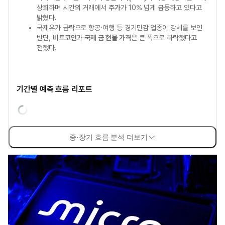
상회하며 시간외 거래에서
주가
가 10% 넘게
급등
하고 있다고
밝혔다.
국제유가 급락으로 항공·여행 등 경기민감 업종이 강세를 보인
반면,
비트코인
과
국제 금 현물 가격
은 큰 폭으로 하락했다고
전했다.
기간별 예측 흐름 리포트
중·장기 흐름 분석 더보기