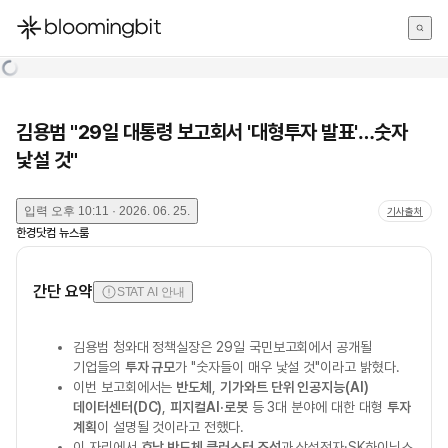
한국어
English
日本語
김용범 "29일 대통령 보고회서 '대형투자 발표'…숫자
낯설 것"
입력
오후 10:11 · 2026. 06. 25.
기사출처
한경닷컴 뉴스룸
간단 요약
STAT AI 안내
김용범 청와대 정책실장은 29일 국민보고회에서 공개될
기업들의
투자 규모
가 "숫자들이 매우 낯설 것"이라고 밝혔다.
이번 보고회에서는
반도체
,
기가와트 단위 인공지능(AI)
데이터센터(DC)
,
피지컬AI·로봇
등 3대 분야에 대한 대형
투자
계획
이 설명될 것이라고 전했다.
이 자리에서
호남 반도체 클러스터 조성
과 삼성전자·SK하이닉스