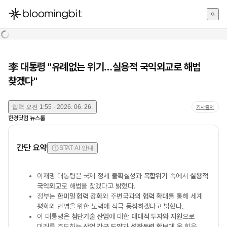
한국어
English
日本語
李 대통령 "유례없는 위기…실용적 국익외교로 해법
찾겠다"
입력
오전 1:55 · 2026. 06. 26.
기사출처
한경닷컴 뉴스룸
간단 요약
STAT AI 안내
이재명 대통령은 국제 정세 불확실성과
복합위기
속에서
실용적
국익외교
로 해법을 찾겠다고 밝혔다.
정부는
한미일 협력 강화
와 주변국과의
협력 확대
를 통해 세계
평화와 번영을 위한 노력에 적극 동참하겠다고 밝혔다.
이 대통령은
첨단기술 산업
에 대한
대대적 투자와 지원
으로
미래를 주도하는
산업 강국 도약
과
성장동력 확보
에 온 힘을