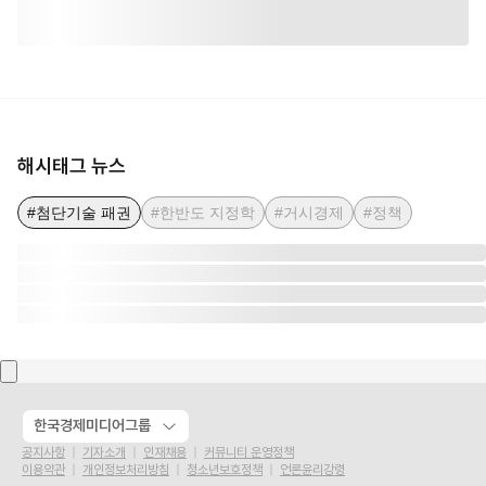
해시태그 뉴스
#첨단기술 패권
#한반도 지정학
#거시경제
#정책
한국경제미디어그룹
공지사항
기자소개
인재채용
커뮤니티 운영정책
이용약관
개인정보처리방침
청소년보호정책
언론윤리강령