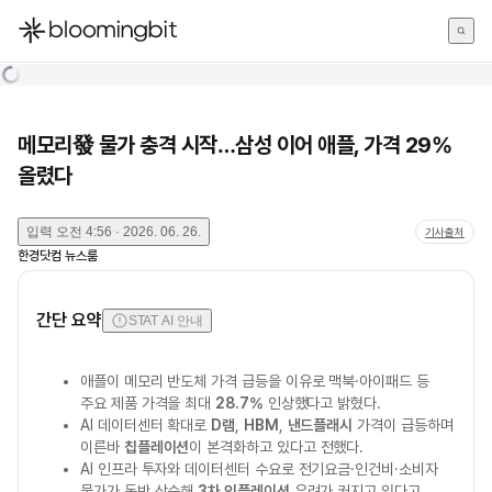
한국어
English
日本語
메모리發 물가 충격 시작…삼성 이어 애플, 가격 29%
올렸다
입력
오전 4:56 · 2026. 06. 26.
기사출처
한경닷컴 뉴스룸
간단 요약
STAT AI 안내
애플이 메모리 반도체 가격 급등을 이유로 맥북·아이패드 등
주요 제품 가격을 최대
28.7%
인상했다고 밝혔다.
AI 데이터센터 확대로
D램
,
HBM
,
낸드플래시
가격이 급등하며
이른바
칩플레이션
이 본격화하고 있다고 전했다.
AI 인프라 투자와 데이터센터 수요로 전기요금·인건비·소비자
물가가 동반 상승해
3차 인플레이션
우려가 커지고 있다고