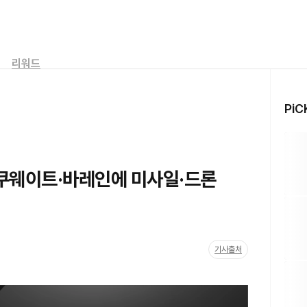
리워드
PiC
서 쿠웨이트·바레인에 미사일·드론
기사출처