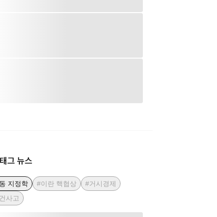
태그 뉴스
동 지정학
#이란 핵협상
#거시경제
사건사고