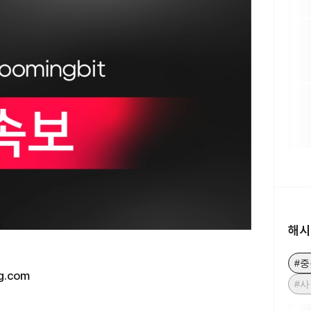
해시
#중
g.com
#