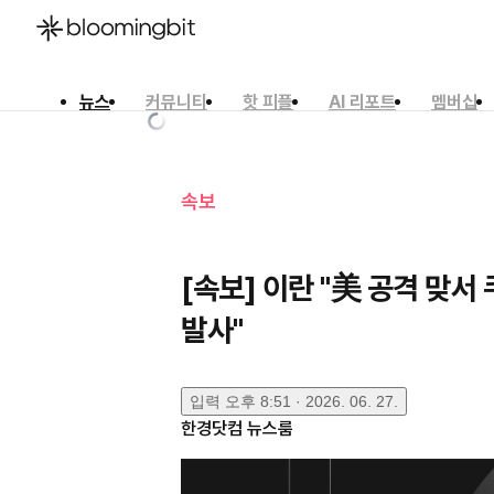
뉴스
커뮤니티
핫 피플
AI 리포트
멤버십
한국어
English
日本語
속보
[속보] 이란 "美 공격 맞
발사"
입력
오후 8:51 · 2026. 06. 27.
한경닷컴 뉴스룸