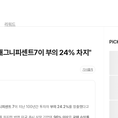
리워드
PiC
 매그니피센트7이 부의 24% 차지"
기사출처
니피센트 7
이 지난 100년간 투자자
부의 24.2%
를 창출했다고
를 차지한 반면 미국 증시 상장 기업의
96% 이상
은
국채 수익률