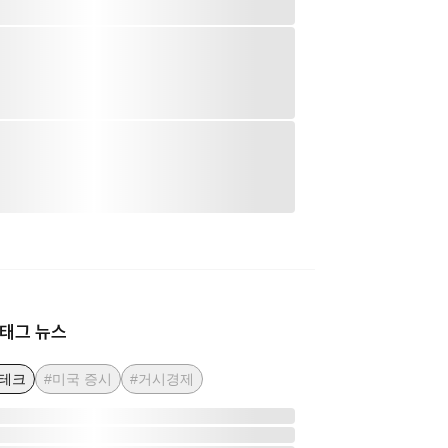
태그 뉴스
빅테크
#미국 증시
#거시경제