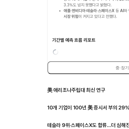
3.3%도 넘지 못했다고 밝혔다.
애플·엔비디아·테슬라·스페이스X
등
AI
와
시장 위험
이 커지고 있다고 전했다.
기간별 예측 흐름 리포트
중·장기
美 애리조나주립대 최신 연구
10개 기업이 100년 美 증시서 부의 29
테슬라 9위·스페이스X도 합류…더 심해진 