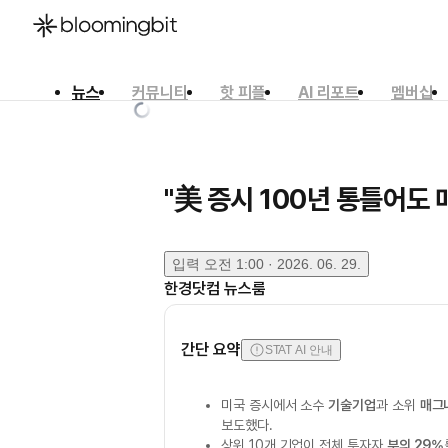
뉴스
커뮤니티
핫 피플
AI 리포트
멤버십
한국어
English
日本語
"美 증시 100년 통틀어도
입력
오전 1:00 · 2026. 06. 29.
한경닷컴 뉴스룸
간단 요약
STAT AI 안내
미국 증시에서 소수
기술기업
과 소위
매그
보도했다.
상위 10개 기업이 전체 투자자
부의 29%