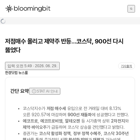
한국어
English
日本語
저점매수 몰리고 제약주 반등…코스닥, 900선 다시
뚫었다
입력
오전 5:49 · 2026. 06. 29.
기사출처
한경닷컴 뉴스룸
간단 요약
STAT AI 안내
코스닥지수가
저점 매수세
유입으로 전 거래일 대비 8.13%
오른 920.57에 마감하며
900선 재돌파
에 성공했다고 전했다.
에코프로
,
에코프로비엠
,
알테오젠
등 시가총액 상위
2차전지
와
제약·바이오주
가 급등하며 코스닥 상승을 견인했다고 밝혔다.
증권가는
코스닥 활성화 정책
,
정부 정책 수혜주
,
코스닥 30주년
행사
를 통해 추가적인
시장 활성화 방안
과
재평가
가능성에