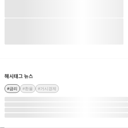
해시태그 뉴스
#금리
#환율
#거시경제