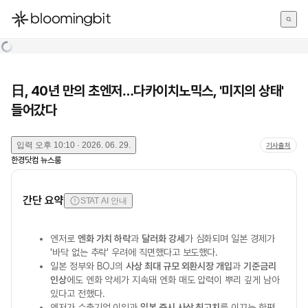
한국어
English
日本語
日, 40년 만의 초엔저…다카이치노믹스, '미지의 상태'
들어갔다
입력
오후 10:10 · 2026. 06. 29.
기사출처
한경닷컴 뉴스룸
간단 요약
STAT AI 안내
엔저로
엔화 가치 하락
과
달러화 강세
가 심화되며 일본 경제가
'바닥 없는 추락' 우려에 직면했다고 보도했다.
일본 정부와 BOJ의
사상 최대 규모 외환시장 개입
과
기준금리
인상
에도 엔화 약세가 지속돼 엔화 매도 압력이 뿌리 깊게 남아
있다고 전했다.
엔저가 수출기업 이익과
일본 증시 사상 최고치
를 이끄는 한편,