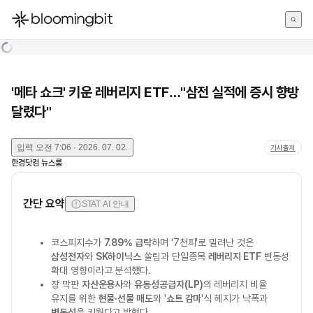
한국어
English
日本語
'메타 쇼크' 키운 레버리지 ETF…"삼전 실적에 증시 향방
달렸다"
입력
오전 7:06 · 2026. 07. 02.
기사출처
한경닷컴 뉴스룸
간단 요약
STAT AI 안내
코스피지수가
7.89% 급락
하며 '7천피'로 밀려난 것은
삼성전자
와
SK하이닉스
쏠림과 단일종목
레버리지 ETF
변동성
확대 영향이라고 분석했다.
장 막판
자산운용사
와
유동성공급자(LP)
의 레버리지 비율
유지를 위한
현물·선물 매도
와 '
쇼트 감마
'식 헤지가 낙폭과
변동성
을 키웠다고 밝혔다.