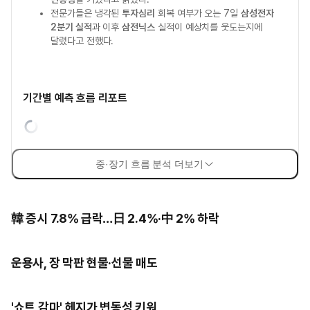
전문가들은 냉각된
투자심리
회복 여부가 오는 7일
삼성전자
2분기 실적
과 이후
삼전닉스
실적이 예상치를 웃도는지에
달렸다고 전했다.
기간별 예측 흐름 리포트
중·장기 흐름 분석 더보기
韓 증시 7.8% 급락…日 2.4%·中 2% 하락
운용사, 장 막판 현물·선물 매도
'쇼트 감마' 헤지가 변동성 키워