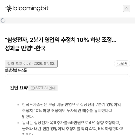
한국어
English
日本語
"삼성전자, 2분기 영업익 추정치 10% 하향 조정…
성과급 반영"-한국
입력
오후 6:53 · 2026. 07. 02.
기사출처
한경닷컴 뉴스룸
간단 요약
STAT AI 안내
한국투자증권은
보상 비용 반영
으로 삼성전자 2분기
영업이익
추정치 10% 하향 조정
에도 투자의견
매수
를 유지했다고
밝혔다.
동사는 삼성전자
목표주가를 59만원으로 4% 상향 조정
하고,
올해와 내년
연간 영업이익 추정치를 각각 4%, 5% 하향
했다고
전했다.