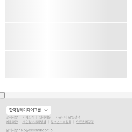
한국경제미디어그룹
공지사항
기자소개
인재채용
커뮤니티 운영정책
이용약관
개인정보처리방침
청소년보호정책
언론윤리강령
문의사항
help@bloomingbit.io