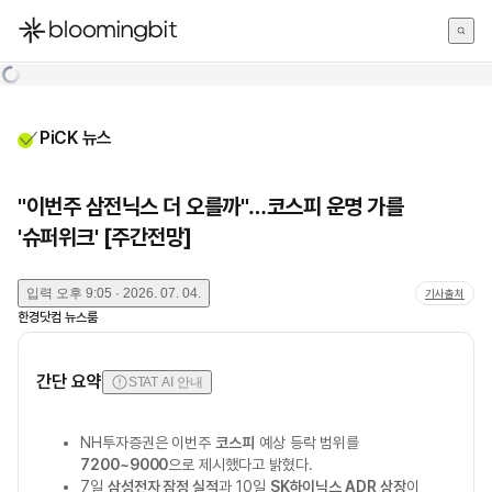
한국어
English
日本語
PiCK 뉴스
"이번주 삼전닉스 더 오를까"…코스피 운명 가를
'슈퍼위크' [주간전망]
입력
오후 9:05 · 2026. 07. 04.
기사출처
한경닷컴 뉴스룸
간단 요약
STAT AI 안내
NH투자증권은 이번주
코스피
예상 등락 범위를
7200~9000
으로 제시했다고 밝혔다.
7일
삼성전자 잠정 실적
과 10일
SK하이닉스 ADR 상장
이