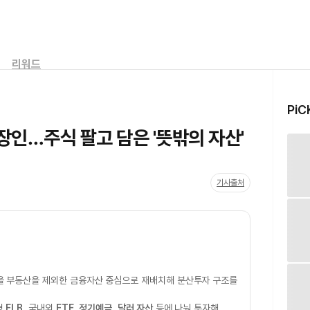
리워드
PiC
장인…주식 팔고 담은 '뜻밖의 자산'
기사출처
을 부동산을 제외한 금융자산 중심으로 재배치해 분산투자 구조를
형
ELB
, 국내외
ETF
,
정기예금
,
달러 자산
등에 나눠 투자해