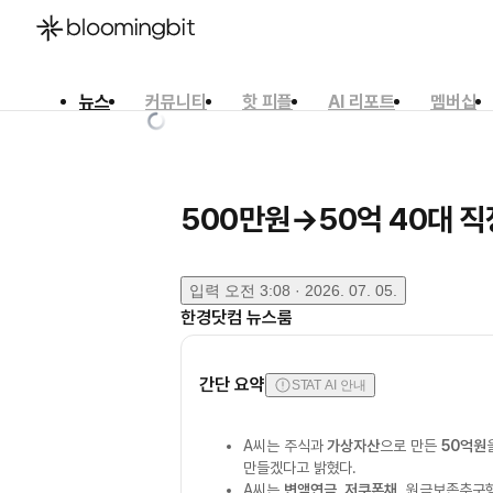
뉴스
커뮤니티
핫 피플
AI 리포트
멤버십
한국어
English
日本語
500만원→50억 40대 직
입력
오전 3:08 · 2026. 07. 05.
한경닷컴 뉴스룸
간단 요약
STAT AI 안내
A씨는 주식과
가상자산
으로 만든
50억원
만들겠다고 밝혔다.
A씨는
변액연금
,
저쿠폰채
, 원금보존추구