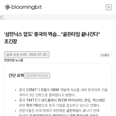
한국어
English
日本語
'삼전닉스 압도' 중국의 역습…"골든타임 끝나간다"
초긴장
입력
오전 4:49 · 2026. 07. 05.
기사출처
한경닷컴 뉴스룸
간단 요약
STAT AI 안내
중국
CXMT
가
D램
과
HBM
개발에 속도를 내며 한국과의 기술
격차가 3년 안팎으로 좁혀졌다고 밝혔다.
중국
YMTC
가
낸드플래시
W2W 하이브리드 본딩
,
엑스태킹
관련
특허 119건
으로 한국 기업을 압도하고 있다고 전했다.
전문가들은 미국 제재가 마련해준
골든타임
이 끝나기 전에
한국이
차세대 메모리
와
패키징
에서
대체 불가능한 기술
을