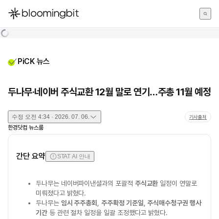
한국어
English
日本語
PiCK 뉴스
두나무·네이버 주식교환 12월 말로 연기…주총 11월 예정
수정
오전 4:34 · 2026. 07. 06.
기사출처
한경닷컴 뉴스룸
간단 요약
STAT AI 안내
두나무는 네이버파이낸셜과의 포괄적
주식교환
일정이 연말로
미뤄졌다고 밝혔다.
두나무는
임시 주주총회
,
주주확정 기준일
,
주식매수청구권 행사
기간
등 관련 절차 일정을 일괄 조정했다고 밝혔다.