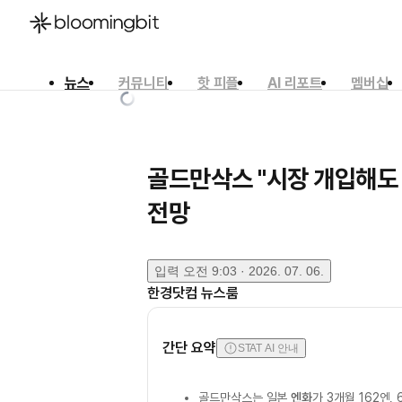
뉴스
커뮤니티
핫 피플
AI 리포트
멤버십
한국어
English
日本語
골드만삭스 "시장 개입해도
전망
입력
오전 9:03 · 2026. 07. 06.
한경닷컴 뉴스룸
간단 요약
STAT AI 안내
골드만삭스는 일본
엔화
가 3개월 162엔,