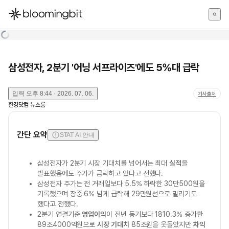
한국어
English
日本語
삼성전자, 2분기 '어닝 서프라이즈'에도 5%대 급락
입력
오후 8:44 · 2026. 07. 06.
기사출처
한경닷컴 뉴스룸
간단 요약
STAT AI 안내
삼성전자가 2분기 시장 기대치를 넘어서는 최대
실적
을
발표했음에도 주가가 급락하고 있다고 전했다.
삼성전자 주가는 전 거래일보다 5.5% 하락한 30만500원을
기록했으며 장중 6% 넘게 급락해 29만원선으로 밀리기도
했다고 전했다.
2분기 연결기준
영업이익
이 전년 동기보다 1810.3% 증가한
89조4000억원으로
시장 기대치
85조원을 웃돌았지만
차익